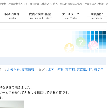
税理士・行政書士法人
です。赤羽駅から徒歩0分。法人・個人のお客様の税務・行政手続きご相談下
取扱い業務
代表ご挨拶・経歴
ケースワーク
所員紹介
ゴリ：
お知らせ
,
新着情報
タグ：
北区 赤羽
,
東京都
,
東京都北区
,
確定申
録をさせて頂きました。
サービスを提供できるよう精進して参る所存です。
す。