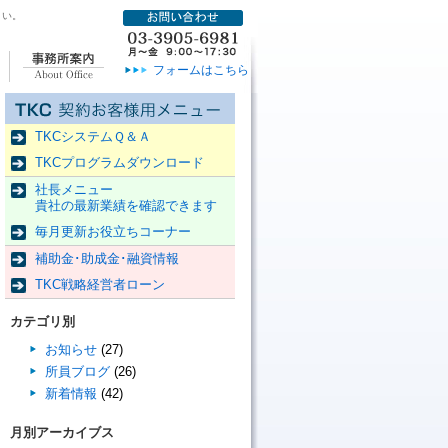
さい。
事務所案内
フォームはこちら
TKCシステムＱ＆Ａ
TKCプログラムダウンロード
社長メニュー
貴社の最新業績を確認できます
毎月更新お役立ちコーナー
補助金･助成金･融資情報
TKC戦略経営者ローン
カテゴリ別
お知らせ
(27)
所員ブログ
(26)
新着情報
(42)
月別アーカイブス